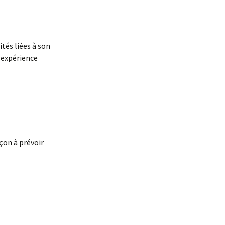
ités liées à son
e expérience
çon à prévoir