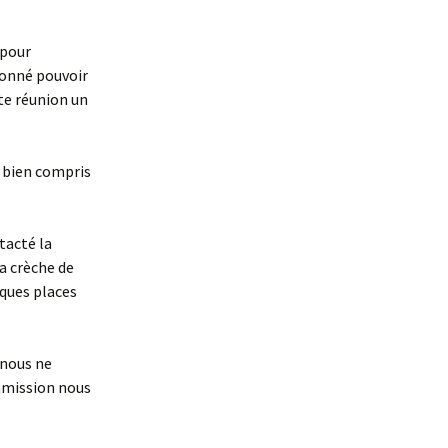
 pour
tionné pouvoir
te réunion un
t bien compris
tacté la
la crèche de
lques places
 nous ne
ommission nous