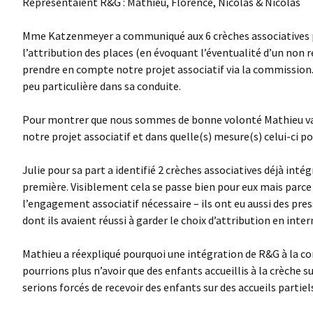
Représentaient R&G : Mathieu, Florence, Nicolas & Nicolas
Mme Katzenmeyer a communiqué aux 6 crèches associatives pr
l’attribution des places (en évoquant l’éventualité d’un non 
prendre en compte notre projet associatif via la commission
peu particulière dans sa conduite.
Pour montrer que nous sommes de bonne volonté Mathieu va con
notre projet associatif et dans quelle(s) mesure(s) celui-ci p
Julie pour sa part a identifié 2 crèches associatives déjà int
première. Visiblement cela se passe bien pour eux mais parce q
l’engagement associatif nécessaire – ils ont eu aussi des pres
dont ils avaient réussi à garder le choix d’attribution en inter
Mathieu a réexpliqué pourquoi une intégration de R&G à la 
pourrions plus n’avoir que des enfants accueillis à la crèche
serions forcés de recevoir des enfants sur des accueils partiel