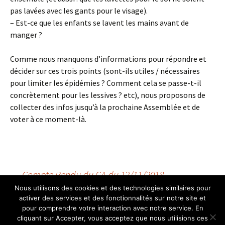
pas lavées avec les gants pour le visage).
– Est-ce que les enfants se lavent les mains avant de
manger ?
Comme nous manquons d’informations pour répondre et
décider sur ces trois points (sont-ils utiles / nécessaires
pour limiter les épidémies ? Comment cela se passe-t-il
concrètement pour les lessives ? etc), nous proposons de
collecter des infos jusqu’à la prochaine Assemblée et de
voter à ce moment-là.
Navigation
←
Compte Rendu du CA du 12/11/2018
Compte-rendu du CA du 3/12/2018
→
Nous utilisons des cookies et des technologies similaires pour
activer des services et des fonctionnalités sur notre site et
des
pour comprendre votre interaction avec notre service. En
cliquant sur Accepter, vous acceptez que nous utilisions ces