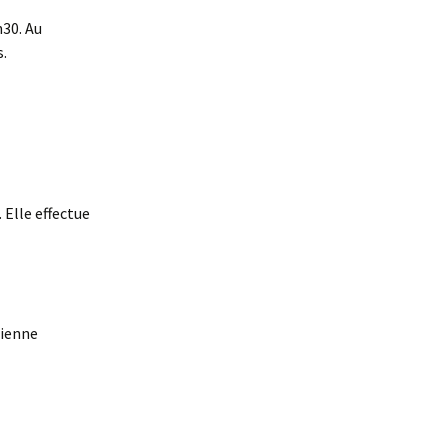
h30. Au
.
 Elle effectue
cienne