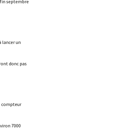
à fin septembre
 lancer un
eront donc pas
le compteur
nviron 7000