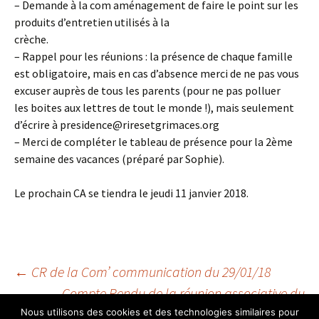
– Demande à la com aménagement de faire le point sur les
produits d’entretien utilisés à la
crèche.
– Rappel pour les réunions : la présence de chaque famille
est obligatoire, mais en cas d’absence merci de ne pas vous
excuser auprès de tous les parents (pour ne pas polluer
les boites aux lettres de tout le monde !), mais seulement
d’écrire à presidence@riresetgrimaces.org
– Merci de compléter le tableau de présence pour la 2ème
semaine des vacances (préparé par Sophie).
Le prochain CA se tiendra le jeudi 11 janvier 2018.
Navigation
←
CR de la Com’ communication du 29/01/18
Compte Rendu de la réunion associative du
14/02/2018
→
Nous utilisons des cookies et des technologies similaires pour