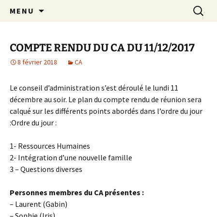
Aller
Recherc
Crèche associative Rires et
MENU
au
Grimaces
contenu
COMPTE RENDU DU CA DU 11/12/2017
8 février 2018
CA
Le conseil d’administration s’est déroulé le lundi 11
décembre au soir. Le plan du compte rendu de réunion sera
calqué sur les différents points abordés dans l’ordre du jour
:Ordre du jour :
1- Ressources Humaines
2- Intégration d’une nouvelle famille
3 – Questions diverses
Personnes membres du CA présentes :
– Laurent (Gabin)
– Sophie (Iris)