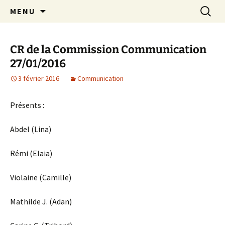
Aller
Recherc
Crèche associative Rires et
MENU
au
Grimaces
contenu
CR de la Commission Communication
27/01/2016
3 février 2016
Communication
Présents :
Abdel (Lina)
Rémi (Elaia)
Violaine (Camille)
Mathilde J. (Adan)