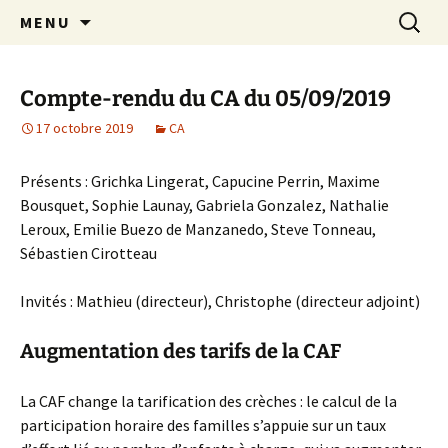
Aller
Recherc
Crèche associative Rires et
MENU
au
Grimaces
contenu
Compte-rendu du CA du 05/09/2019
17 octobre 2019
CA
Présents : Grichka Lingerat, Capucine Perrin, Maxime
Bousquet, Sophie Launay, Gabriela Gonzalez, Nathalie
Leroux, Emilie Buezo de Manzanedo, Steve Tonneau,
Sébastien Cirotteau
Invités : Mathieu (directeur), Christophe (directeur adjoint)
Augmentation des tarifs de la CAF
La CAF change la tarification des crèches : le calcul de la
participation horaire des familles s’appuie sur un taux