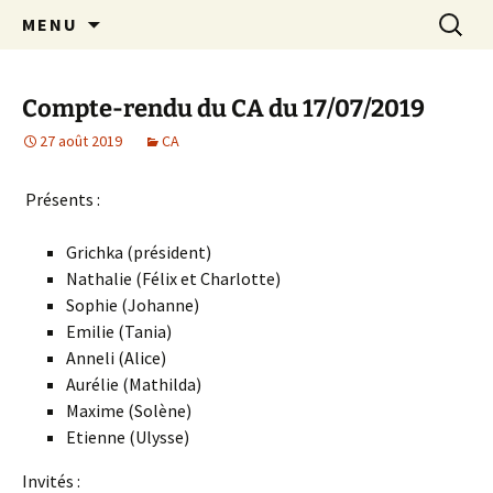
Aller
Recherc
Crèche associative Rires et
MENU
au
Grimaces
contenu
Compte-rendu du CA du 17/07/2019
27 août 2019
CA
Présents :
Grichka (président)
Nathalie (Félix et Charlotte)
Sophie (Johanne)
Emilie (Tania)
Anneli (Alice)
Aurélie (Mathilda)
Maxime (Solène)
Etienne (Ulysse)
Invités :