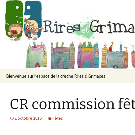
Crèche associat
Aller
Bienvenue sur l’espace de la crèche Rires & Grimaces
au
contenu
CR commission fêt
2 octobre 2016
Fêtes